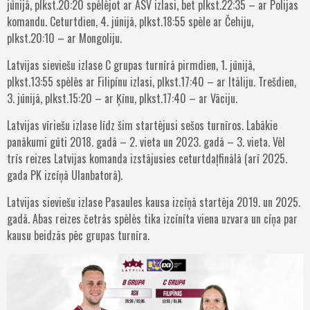
jūnijā, plkst.20:20 spēlējot ar ASV izlasi, bet plkst.22:35 – ar Polijas
komandu. Ceturtdien, 4. jūnijā, plkst.18:55 spēle ar Čehiju,
plkst.20:10 – ar Mongoliju.
Latvijas sieviešu izlase C grupas turnīrā pirmdien, 1. jūnijā,
plkst.13:55 spēlēs ar Filipīnu izlasi, plkst.17:40 – ar Itāliju. Trešdien,
3. jūnijā, plkst.15:20 – ar Ķīnu, plkst.17:40 – ar Vāciju.
Latvijas vīriešu izlase līdz šim startējusi sešos turnīros. Labākie
panākumi gūti 2018. gadā – 2. vieta un 2023. gadā – 3. vieta. Vēl
trīs reizes Latvijas komanda izstājusies ceturtdaļfinālā (arī 2025.
gada PK izcīņā Ulanbatorā).
Latvijas sieviešu izlase Pasaules kausa izcīņā startēja 2019. un 2025.
gadā. Abas reizes četrās spēlēs tika izcīnīta viena uzvara un cīņa par
kausu beidzās pēc grupas turnīra.