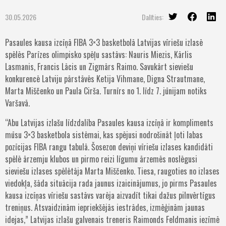
30.05.2026
Dalīties:
Pasaules kausa izcīņā FIBA 3×3 basketbolā Latvijas vīriešu izlasē
spēlēs Parīzes olimpisko spēļu sastāvs: Nauris Miezis, Kārlis
Lasmanis, Francis Lācis un Zigmārs Raimo. Savukārt sieviešu
konkurencē Latviju pārstāvēs Ketija Vihmane, Digna Strautmane,
Marta Miščenko un Paula Cirša. Turnīrs no 1. līdz 7. jūnijam notiks
Varšavā.
“Abu Latvijas izlašu līdzdalība Pasaules kausa izcīņā ir kompliments
mūsu 3×3 basketbola sistēmai, kas spējusi nodrošināt ļoti labas
pozīcijas FIBA rangu tabulā. Šosezon deviņi vīriešu izlases kandidāti
spēlē ārzemju klubos un pirmo reizi līgumu ārzemēs noslēgusi
sieviešu izlases spēlētāja Marta Miščenko. Tiesa, raugoties no izlases
viedokļa, šāda situācija rada jaunus izaicinājumus, jo pirms Pasaules
kausa izcīņas vīriešu sastāvs varēja aizvadīt tikai dažus pilnvērtīgus
treniņus. Atsvaidzinām iepriekšējās iestrādes, izmēģinām jaunas
idejas,” Latvijas izlašu galvenais treneris Raimonds Feldmanis iezīmē