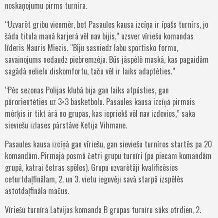
noskaņojumu pirms turnīra.
“Uzvarēt gribu vienmēr, bet Pasaules kausa izcīņa ir īpašs turnīrs, jo
šāda titula manā karjerā vēl nav bijis,” uzsver vīriešu komandas
līderis Nauris Miezis. “Biju sasniedz labu sportisko formu,
savainojums nedaudz piebremzēja. Būs jāspēlē maskā, kas pagaidām
sagādā nelielu diskomfortu, taču vēl ir laiks adaptēties.”
“Pēc sezonas Polijas klubā bija gan laiks atpūsties, gan
pārorientēties uz 3×3 basketbolu. Pasaules kausa izcīņā pirmais
mērķis ir tikt ārā no grupas, kas iepriekš vēl nav izdevies,” saka
sieviešu izlases pārstāve Ketija Vihmane.
Pasaules kausa izcīņā gan vīriešu, gan sieviešu turnīros startēs pa 20
komandām. Pirmajā posmā četri grupu turnīri (pa piecām komandām
grupā, katrai četras spēles). Grupu uzvarētāji kvalificēsies
ceturtdaļfinālam, 2. un 3. vietu ieguvēji savā starpā izspēlēs
astotdaļfināla mačus.
Vīriešu turnīrā Latvijas komanda B grupas turnīru sāks otrdien, 2.