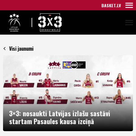
BASKET.LV
Visi jaunumi
3×3: nosaukti Latvijas izlašu sastāvi
startam Pasaules kausa izcīņā