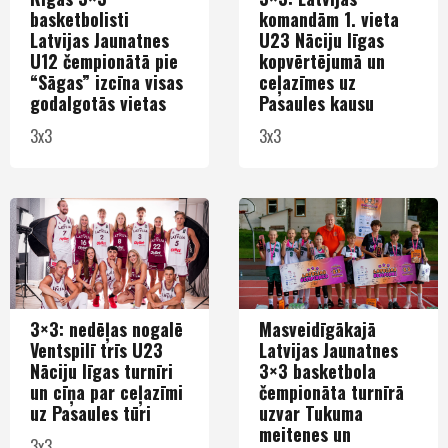
basketbolisti
komandām 1. vieta
Latvijas Jaunatnes
U23 Nāciju līgas
U12 čempionātā pie
kopvērtējumā un
“Sāgas” izcīna visas
ceļazīmes uz
godalgotās vietas
Pasaules kausu
3x3
3x3
3×3: nedēļas nogalē
Masveidīgākajā
Ventspilī trīs U23
Latvijas Jaunatnes
Nāciju līgas turnīri
3×3 basketbola
un cīņa par ceļazīmi
čempionāta turnīrā
uz Pasaules tūri
uzvar Tukuma
meitenes un
3x3