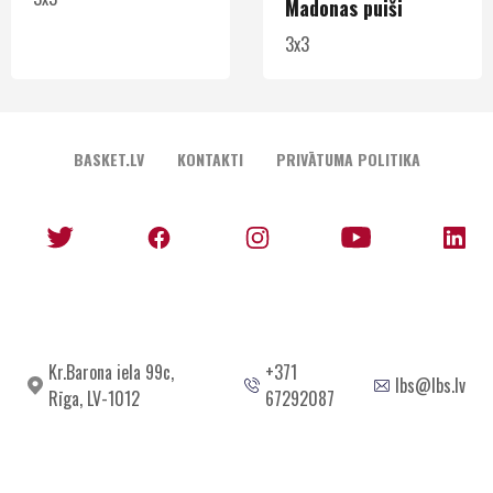
Madonas puiši
3x3
BASKET.LV
KONTAKTI
PRIVĀTUMA POLITIKA
Kr.Barona iela 99c,
+371
lbs@lbs.lv
Rīga, LV-1012
67292087