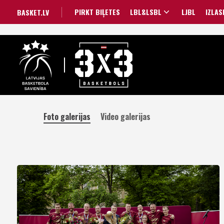
PIRKT BIĻETES
LBL&LSBL
LJBL
IZLAS
BASKET.LV
Foto galerijas
Video galerijas