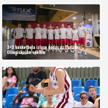
3×3 basketbola izlase dodas uz Parīzes
Olimpiskajām spēlēm