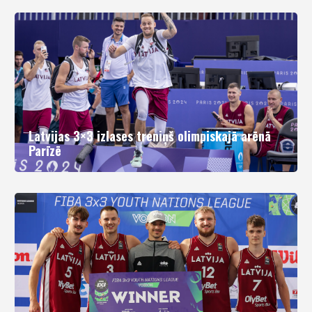
Latvijas 3×3 izlases treniņš olimpiskajā arēnā
Parīzē