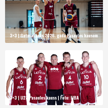
3×3 | Gatavošanās 2026. gada Pasaules kausam
3×3 | U23 Pasaules kauss | Foto: FIBA