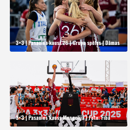
3×3 | Pasaules kauss’26 | Grupu spēles | Dāmas
3×3 | Pasaules kauss Mongolijā | Foto: Fiba