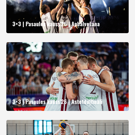
3×3 | Pasaules kauss’26 | Apbalvošana
3×3 | Pasaules kauss’26 | Astotdaļfināli