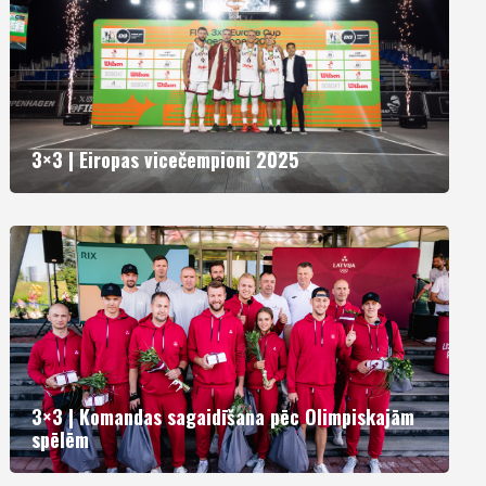
3×3 | Eiropas vicečempioni 2025
3×3 | Komandas sagaidīšana pēc Olimpiskajām
spēlēm