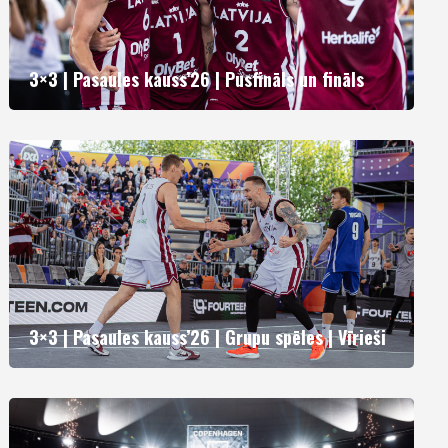
3×3 | Pasaules kauss’26 | Pusfināls un fināls
3×3 | Pasaules kauss’26 | Grupu spēles | Vīrieši