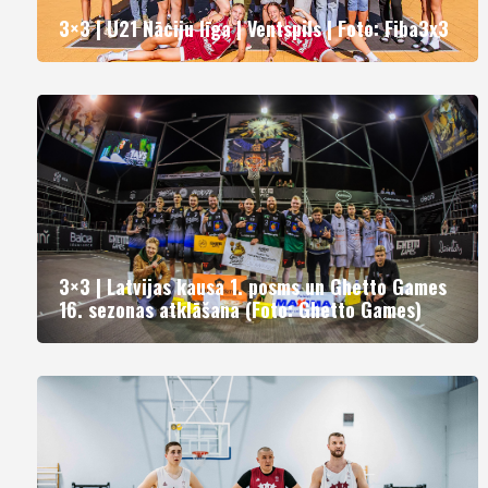
3×3 | U21 Nāciju līga | Ventspils | Foto: Fiba3x3
3×3 | Latvijas kausa 1. posms un Ghetto Games
16. sezonas atklāšana (Foto: Ghetto Games)