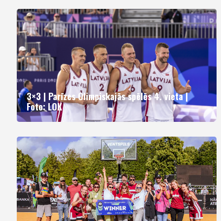
3×3 | Parīzes Olimpiskajās spēlēs 4. vieta |
Foto: LOK