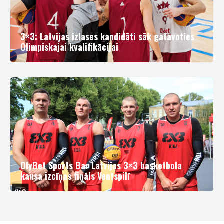
3×3: Latvijas izlases kandidāti sāk gatavoties
Olimpiskajai kvalifikācijai
OlyBet Sports Bar Latvijas 3×3 basketbola
kausa izcīņas fināls Ventspilī