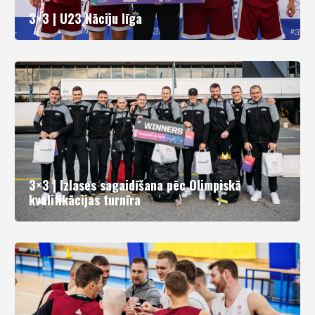
3×3 | U23 Nāciju līga
3×3 | Izlases sagaidīšana pēc Olimpiskā
kvalifikācijas turnīra