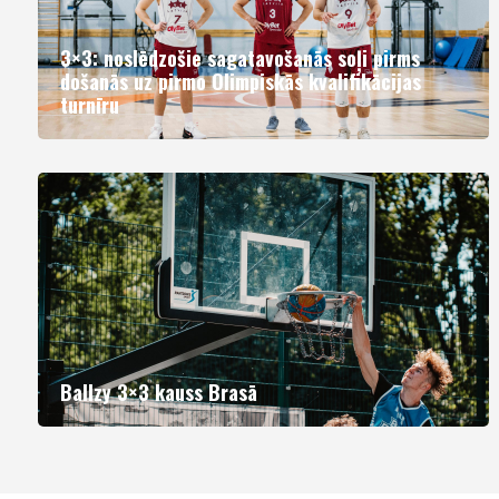
3×3: noslēdzošie sagatavošanās soļi pirms
došanās uz pirmo Olimpiskās kvalifikācijas
turnīru
Ballzy 3×3 kauss Brasā