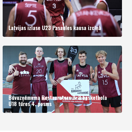
Latvijas izlase U23 Pasaules kausa izcīņā
Būvuzņēmuma Restaurators 3×3 basketbola
U18 tūres 4. posms