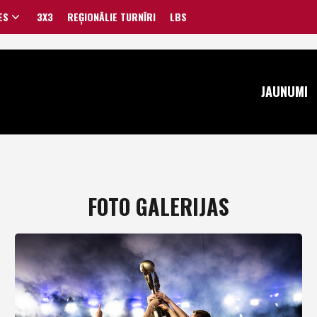
ES
3X3
REĢIONĀLIE TURNĪRI
LBS
VĪRIEŠI
JAUNUMI
SIEVIETES
FOTO GALERIJAS