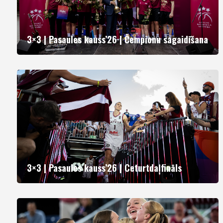
3×3 | Pasaules kauss’26 | Čempionu sagaidīšana
3×3 | Pasaules kauss’26 | Ceturtdaļfināls