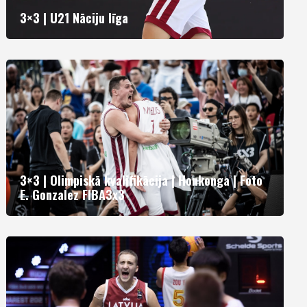
3×3 | U21 Nāciju līga
3×3 | Olimpiskā kvalifikācija | Honkonga | Foto
E. Gonzalez FIBA3x3