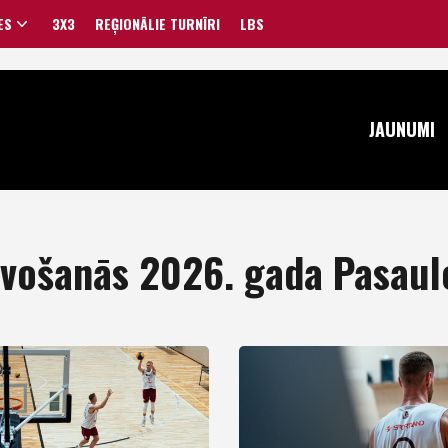
ES
3X3
REĢIONĀLIE TURNĪRI
LBS
VĪRIEŠI
JAUNUMI
SIEVIETES
avošanās 2026. gada Pasau