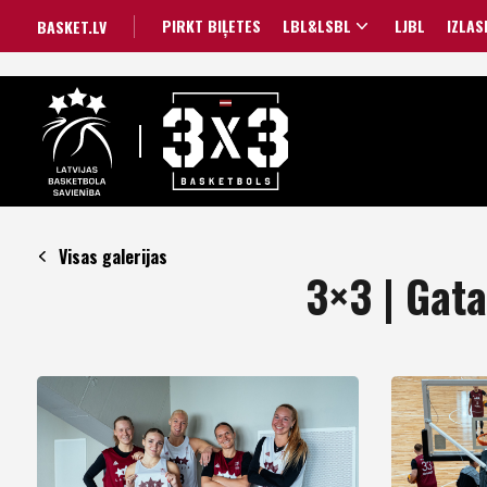
PIRKT BIĻETES
LBL&LSBL
LJBL
IZLAS
BASKET.LV
Visas galerijas
3×3 | Gat