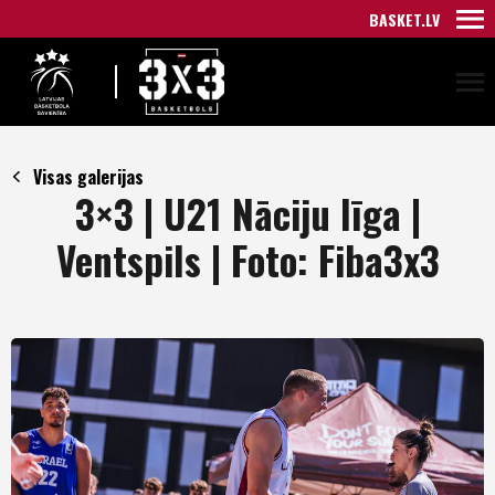
BASKET.LV
Visas galerijas
3×3 | U21 Nāciju līga |
Ventspils | Foto: Fiba3x3