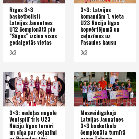
Rīgas 3×3
3×3: Latvijas
basketbolisti
komandām 1. vieta
Latvijas Jaunatnes
U23 Nāciju līgas
U12 čempionātā pie
kopvērtējumā un
“Sāgas” izcīna visas
ceļazīmes uz
godalgotās vietas
Pasaules kausu
3x3
3x3
3×3: nedēļas nogalē
Masveidīgākajā
Ventspilī trīs U23
Latvijas Jaunatnes
Nāciju līgas turnīri
3×3 basketbola
un cīņa par ceļazīmi
čempionāta turnīrā
uz Pasaules tūri
uzvar Tukuma