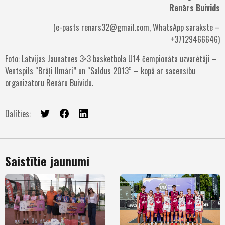
Renārs Buivids
(e-pasts
renars32@gmail.com
, WhatsApp sarakste –
+37129466646)
Foto: Latvijas Jaunatnes 3×3 basketbola U14 čempionāta uzvarētāji –
Ventspils “Brāļi Ilmāri” un “Saldus 2013” – kopā ar sacensību
organizatoru Renāru Buividu.
Dalīties:
Saistītie jaunumi