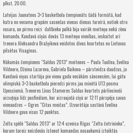
plkst. 20:00.
Latvijas Jaunatnes 3×3 basketbola čempionāts šādā formātā, kad
katra no vecuma grupām sacenšas vienas dienas turnīrā, notiek otro
vasaru, un pirmo reizi dalībieku pulkā bija vairāk meiteņu nekā zēnu
komandu. Kandavā cīņās devās 13 meiteņu vienības, ieskaitot arī
trenera Aleksandra Bražņikova veidotos divus kvartetus no Lietuvas
pilsētas Visaginas.
Nākamās čempiones “Saldus 2013” meitenes – Paula Taulīna, Evelīna
Vildnere, Džeina Lazareva, Gabriela Baikova – pārsteidza daudzus, jo
Kandavā viņas startēja pie vienu gadu vecākām sāncensēm, lai gūtu
olimpiskā 3×3 basketbola pieredzi pirms jau minētā U13 posma
Upesciemā. Treneres Līvas Štameres Saldus kvartets pārliecinoši
aizsoļoja līdz pusfinālam, kur aizraujošā cīņā ar 12:11 pārspēja savas
vienaudzes – Ogres “Citas meičas”. Uzvarētāju sastāvā Evelīna
Vildnere guva visus 12 punktus.
Zelta spēlē “Saldus 2013” ar 12:4 uzveica Rīgas “Zelta četrinieku”,
kuram šoreiz neizdevās īstenot komandas nosaukumā izteiktās