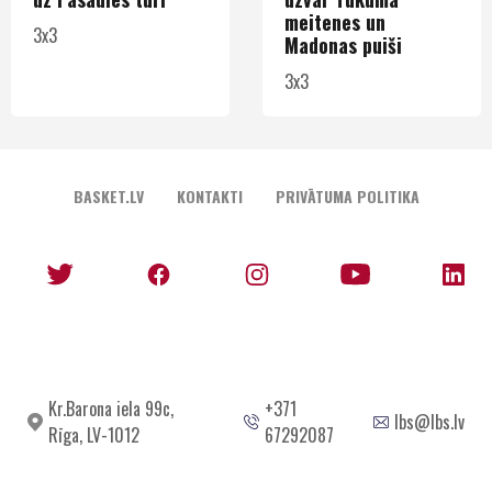
meitenes un
3x3
Madonas puiši
3x3
BASKET.LV
KONTAKTI
PRIVĀTUMA POLITIKA
Kr.Barona iela 99c,
+371
lbs@lbs.lv
Rīga, LV-1012
67292087