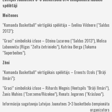
spēlētāji
Meitenes
“Komanda Basketball” vērtīgākā spēlētāja – Evelīna Vildnere (“Saldus
2013”);
“Graci” simboliskā izlase – Džeina Lazareva (“Saldus 2013”), Melisa
Labanoviča (Rīgas “Zelta četrinieks”), Katrīna Berga (Tukuma
“Superbeibes”).
Zēni
“Komanda Basketball” vērtīgākais spēlētājs – Ernests Ozols (“Brāļi
Ilmāri”);
“Graci” simboliskā izlase – Rihards Megnis (Ventspils “Brāļi Ilmāri”),
Žanis Muhins (“Ezerzeme/Rēzekne”), Renats Jegorovs (“Krāslava”).
Informāciju sagatavoja Latvijas Jaunatnes 3×3 basketbola čempionāta
organizators