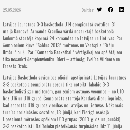
25.05.2026
Dalīties:
Latvijas Jaunatnes 3×3 basketbola U14 čempionātā svētdien, 31.
maijā Kandavā, Armanda Krauliņa vārdā nosauktajā basketbolā
laukumā startēja kopumā 24 komandas no Latvijas un Lietuvas. Par
čempioniem kļuva “Saldus 2013” meitenes un Ventspils “Brāļu
Ilmāru” puiši. Par “Komanda Basketball” vērtīgākajiem spēlētājiem
tika nosaukti čempionvienību līderi – attiecīgi Evelīna Vildnere un
Ernests Ozols.
Latvijas Basketbola savienības oficiāli apstiprinātā Latvijas Jaunatnes
3×3 basketbola čempionāta sezonā tiks noteikti labākie 3×3
basketbolisti gan meitenēm, gan zēniem astoņos vecumos – no U10
līdz U16 un U19 grupā. Čempionāts startēja Kandavā dienu iepriekš,
kad sacentās U19 grupas vienības no Latvijas un Lietuvas. Nākamais
turnīrs norisināsies sestdien, 13. jūnijā, kad Pierīgā esošajā
Upesciemā mērosies spēkiem U13 grupas (2013. g. dz. un jaunāki)
3×3 basketbolisti. Dalībnieku pieteikšanās turpināsies līdz 11. jūnija