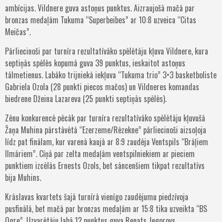
ambīcijas. Vildnere guva astoņus punktus. Aizraujošā mačā par
bronzas medaļām Tukuma “Superbeibes” ar 10:8 uzveica “Citas
Meičas”.
Pārliecinoši par turnīra rezultatīvāko spēlētāju kļuva Vildnere, kura
septiņās spēlēs kopumā guva 39 punktus, ieskaitot astoņus
tālmetienus. Labāko trijniekā iekļuva “Tukuma trio” 3×3 basketboliste
Gabriela Ozola (28 punkti piecos mačos) un Vildneres komandas
biedrene Džeina Lazareva (25 punkti septiņās spēlēs).
Zēnu konkurencē pēcāk par turnīra rezultatīvāko spēlētāju kļuvušā
Žaņa Muhina pārstāvētā “Ezerzeme/Rēzekne” pārliecinoši aizsoļoja
līdz pat finālam, kur varenā kaujā ar 8:9 zaudēja Ventspils “Brāļiem
Ilmāriem”. Cīņā par zelta medaļām ventspilniekiem ar pieciem
punktiem izcēlās Ernests Ozols, bet sāncenšiem tikpat rezultatīvs
bija Muhins.
Krāslavas kvartets šajā turnīrā vienīgo zaudējumu piedzīvoja
pusfinālā, bet mačā par bronzas medaļām ar 15:8 tika uzveikta “BS
Ogre”. Uzvarētāju labā 12 punktus guva Renats Jegorovs.