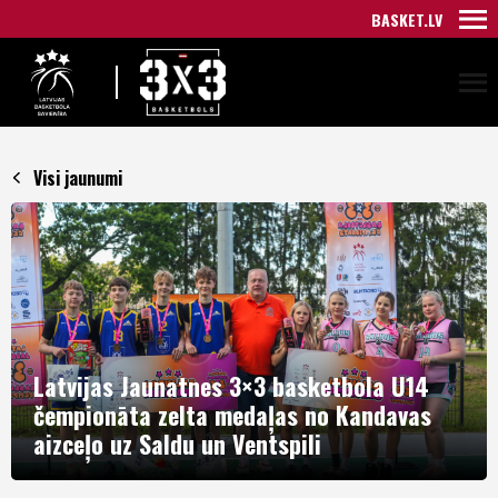
BASKET.LV
Visi jaunumi
Latvijas Jaunatnes 3×3 basketbola U14
čempionāta zelta medaļas no Kandavas
aizceļo uz Saldu un Ventspili