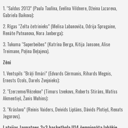
1. “Saldus 2013” (Paula Taulīna, Evelīna Vildnere, Džeina Lazareva,
Gabriela Baikova);
2. Rīgas “Zelta četrinieks” (Melisa Labanoviča, Odrija Sprugaine,
Renāte Putnanova, Nora Janberga);
3. Tukuma “Superbeibes” (Katrīna Berga, Kitija Jansone, Alise
Treimane, Poļina Beļajeva).
Zēni
1. Ventspils “Brāļi Ilmāri” (Edvards Cērmanis, Rihards Megnis,
Ernests Ozols, Darels Zvejnieks);
2. “Ezerzeme/Rēzekne” (Timurs Izvekovs, Roberts Stirāns, Matīss
Akmentiņš, Žanis Muhins);
3. “Krāslava” (Reinis Vaiders, Deivids Lipšāns, Dāvids Plotiņš, Renats
Jegorovs).
Latvijas Jaunatnes 3×3 basketbola U14 čempionāta labākie