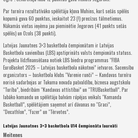
Par turnīra rezultatīvāko spēlētāju kļuva Muhins, kurš sešās spēlēs
kopumā guva 60 punktus, ieskaitot 23 (!) precīzus tālmetienus.
Nākamās vietas ieņēma jau pieminētie Jegorovs (41 punkts sešās
spēlēs) un Ozols (38 punkti).
Latvijas Jaunatnes 3×3 basketbola čempionātam ir Latvijas
Basketbola savienības (LBS) apstiprināts valsts čempionāta statuss.
Projekta līdzfinansēšana notiek LBS biedru programmas “FIBA
EuroBasket 2025 – Latvijas basketbola nākotnei” ietvaros. Sacensību
organizators – basketbola klubs “Varenie runči” – Kandavas turnīru
norisē sadarbojas ar Tukuma novada pašvaldību, biznesa augstskolu
“Turība”, biedrībām “Kandavas attīstībai” un “TRUBasketball”. Par
labāko komandu un spēlētāju balvām rūpējas veikals “Komanda
Basketball”, spēlētājiem saņemot arī dāvanas no “Graci”,
“Decathlon”, “Fazer” un “Tērvetes”.
Latvijas Jaunatnes 3×3 basketbola U14 čempionāta laureāti
Meitenes