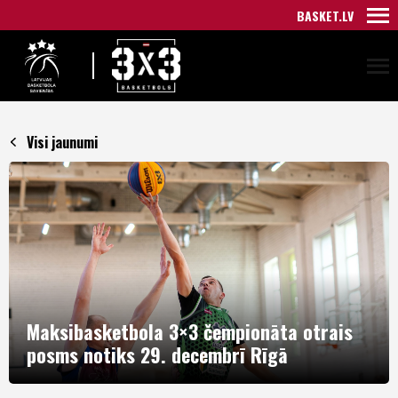
BASKET.LV
Visi jaunumi
Maksibasketbola 3×3 čempionāta otrais
posms notiks 29. decembrī Rīgā