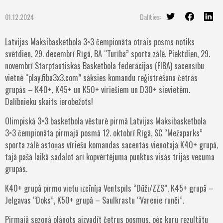
01.12.2024
Dalīties:
Latvijas Maksibasketbola 3×3 čempionāta otrais posms notiks
svētdien, 29. decembrī Rīgā, BA “Turība” sporta zālē. Piektdien, 29.
novembrī Starptautiskās Basketbola federācijas (FIBA) sacensību
vietnē “play.fiba3x3.com” sāksies komandu reģistrēšana četrās
grupās – K40+, K45+ un K50+ vīriešiem un D30+ sievietēm.
Dalībnieku skaits ierobežots!
Olimpiskā 3×3 basketbola vēsturē pirmā Latvijas Maksibasketbola
3×3 čempionāta pirmajā posmā 12. oktobrī Rīgā, SC “Mežaparks”
sporta zālē astoņas vīriešu komandas sacentās vienotajā K40+ grupā,
tajā pašā laikā sadalot arī kopvērtējuma punktus visās trijās vecuma
grupās.
K40+ grupā pirmo vietu izcīnīja Ventspils “Dūži/ZZS”, K45+ grupā –
Jelgavas “Doks”, K50+ grupā – Saulkrastu “Varenie runči”.
Pirmajā sezonā plānots aizvadīt četrus posmus, pēc kuru rezultātu