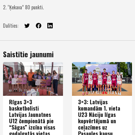
2. “Ķekava” 80 punkti.
Dalīties:
Saistītie jaunumi
Rīgas 3×3
3×3: Latvijas
basketbolisti
komandām 1. vieta
Latvijas Jaunatnes
U23 Nāciju līgas
U12 čempionātā pie
kopvērtējumā un
“Sāgas” izcīna visas
ceļazīmes uz
godalgotās vietas
Pasaules kausu