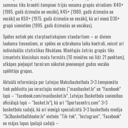
summas tiks kronēti čempioni trijās vecuma grupās vīriešiem: K40+
(1985. gadā dzimušie un vecāki), K45+ (1980. gadā dzimušie un
vecāki) un K50+ (1975. gadā dzimušie un vecāki), kā arī vienā D30+
grupā sievietēm (1995. gadā dzimušās un vecākas).
Spēles notiek pēc starptautiskajiem standartiem – ar diviem
laukuma tiesnešiem, ar spēles un uzbrukuma laika kontroli, veicot arī
individuālās statistikas fiksēšanu. Minētajās četrās grupās tiks
izmantots klasiskais mača formāts (10 minūtes vai līdz 21 punktam),
atkāpes pieļaujot turnīram nākotnē pievienojot gados vecāku
spēlētāju grupas.
Aktuālā informācija par Latvijas Maksibasketbola 3×3 čempionātu
tiek publicēta jau ierastajās vietnēs (“maxibasket.lv” un “Facebook”
lapā – “facebook.com/maxibasket.lv”, Latvijas Basketbola savienības
oficiālajā lapā – “basket.lv”), kā arī “Sportacentrs.com” 3×3
basketbola sadaļā, kā arī vienīgā specializētā 3×3 basketbola medija
“3x3basketballdealer.lv” vietnēs “Tik-tok”, “Instagram”, “Facebook”
un mājas lapas īpašajā sadaļā –