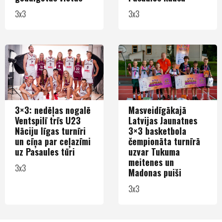
3x3
3x3
3×3: nedēļas nogalē
Masveidīgākajā
Ventspilī trīs U23
Latvijas Jaunatnes
Nāciju līgas turnīri
3×3 basketbola
un cīņa par ceļazīmi
čempionāta turnīrā
uz Pasaules tūri
uzvar Tukuma
meitenes un
3x3
Madonas puiši
3x3